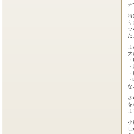
チ
特
り
ッ
た
ま
大
・
・
・
・
な
さ
を
ま
小
し