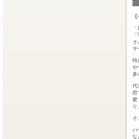
【
「
「
そ
サ
特
や
多
代
想
硬
り
そ
パ
な