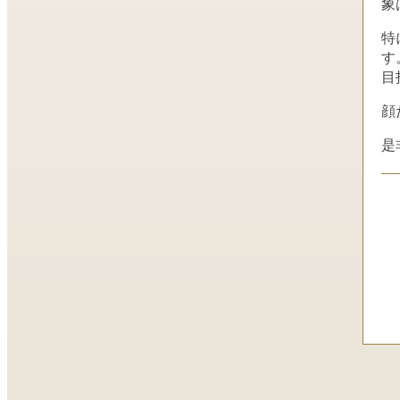
象
特
す
目
顔
是